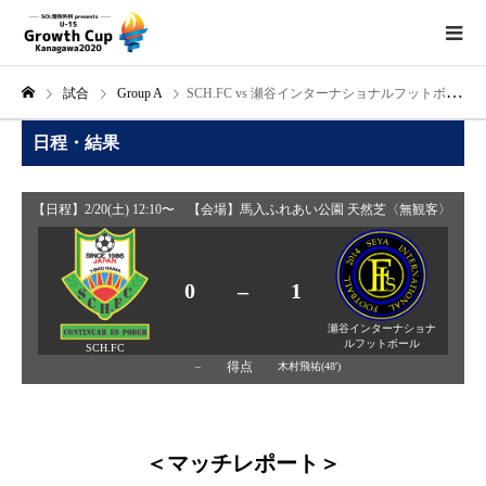
試合
Group A
SCH.FC vs 瀬谷インターナショナルフットボール
日程・結果
【日程】2/20(土) 12:10〜 【会場】馬入ふれあい公園 天然芝〈無観客〉
0
–
1
瀬谷インターナショナ
ルフットボール
SCH.FC
得点
–
木村飛祐(48′)
＜マッチレポート＞