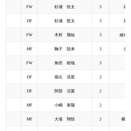
FW
杉浦 恒太
3
若葉
DF
杉浦 悠太
3
若葉
FW
木村 飛祐
3
綾南
MF
鞠子 陸来
3
北の
FW
角田 樹哉
3
DF
堀出 流星
2
瀬
DF
阿部 涼翼
2
帷
MF
小嶋 泰陽
2
大
MF
大場 翔悟
2
横浜