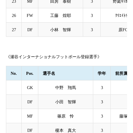
23
MF
田房 泰樹
3
野庭ｷｯｶ-ｽﾞ
26
FW
工藤 煌耶
3
ｸﾘｴｲﾄSC
27
DF
小林 智輝
3
原FC
《瀬谷インターナショナルフットボール登録選手》
No.
Pos.
選手名
学年
前所属
GK
中野 翔馬
3
綾
DF
小田 智輝
3
大
MF
篠原 怜
3
藤塚キ
DF
榎本 真大
3
大