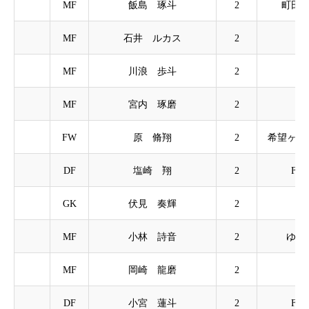
MF
飯島 琢斗
2
町田つ
MF
石井 ルカス
2
GE
MF
川浪 歩斗
2
福
MF
宮内 琢磨
2
大
FW
原 脩翔
2
希望ヶ丘
DF
塩崎 翔
2
FC
GK
伏見 奏輝
2
GE
MF
小林 詩音
2
ゆり
MF
岡崎 龍磨
2
瀬
DF
小宮 蓮斗
2
FC