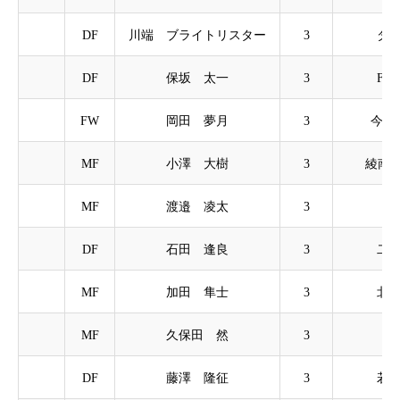
DF
川端 ブライトリスター
3
ダビ
DF
保坂 太一
3
FC
FW
岡田 夢月
3
今宿
MF
小澤 大樹
3
綾南
MF
渡邉 凌太
3
大
DF
石田 逢良
3
二ツ
MF
加田 隼士
3
北の
MF
久保田 然
3
綾
DF
藤澤 隆征
3
若葉