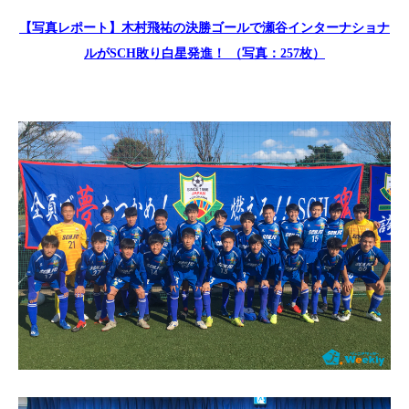
【写真レポート】木村飛祐の決勝ゴールで瀬谷インターナショナ
ルがSCH敗り白星発進！ （写真：257枚）