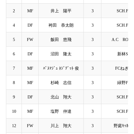
2
MF
井上 陽平
3
SCH.FC
4
DF
袴田 恭太朗
3
SCH.FC
5
FW
飯田 悠飛
3
A.C ROSS
6
DF
沼田 隆太
3
新林SC
7
MF
ﾊﾞｽﾏｼﾞｭ ﾈｼﾞﾃﾞｯﾄ 俊
3
FCねぎし
8
MF
杉崎 志信
3
緑野FC
9
DF
北山 翔大
3
SCH.FC
10
MF
塩野 仲達
3
SCH.FC
12
FW
川上 翔大
3
野庭ｷｯｶ-ｽﾞ