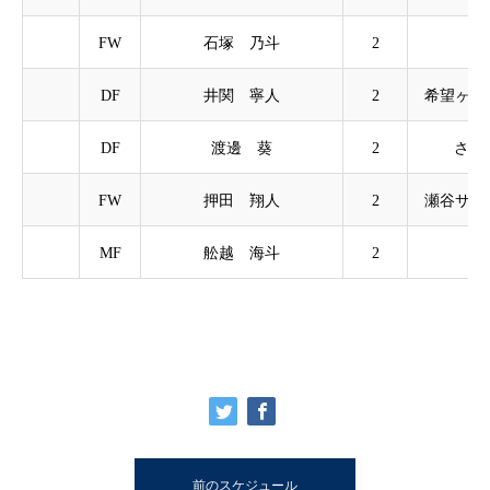
FW
石塚 乃斗
2
原
DF
井関 寧人
2
希望ヶ丘
DF
渡邊 葵
2
さち
FW
押田 翔人
2
瀬谷サン
MF
舩越 海斗
2
大
前のスケジュール