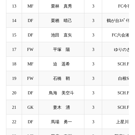
13
MF
栗林 真秀
3
FC今宿
14
DF
栗栖 晴己
3
鶴が台ｽﾊﾟｲﾀﾞ-
15
DF
池田 直矢
3
FC六会湘南
17
FW
平塚 陽
3
ゆりのきF
18
MF
迫 遥希
3
SCH.FC
19
FW
石橋 鞘
3
白根SC
20
DF
鳥海 美空斗
3
SCH.FC
21
GK
妻木 湧
3
SCH.FC
22
DF
馬場 勇一
3
上星川SC