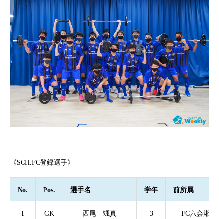
《SCH.FC登録選手》
No.
Pos.
選手名
学年
前所属
1
GK
西尾 颯真
3
FC六会湘南