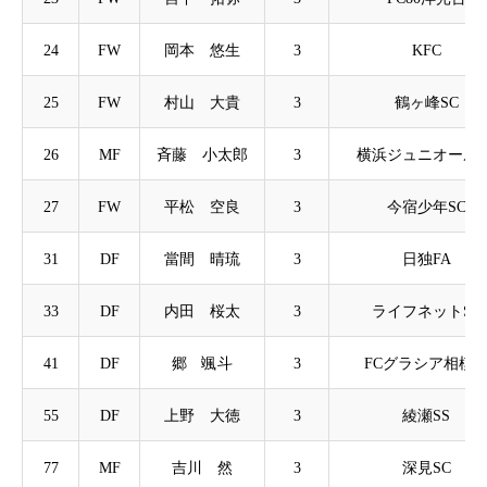
24
FW
岡本 悠生
3
KFC
25
FW
村山 大貴
3
鶴ヶ峰SC
26
MF
斉藤 小太郎
3
横浜ジュニオールS
27
FW
平松 空良
3
今宿少年SC
31
DF
當間 晴琉
3
日独FA
33
DF
内田 桜太
3
ライフネットSC
41
DF
郷 颯斗
3
FCグラシア相模
55
DF
上野 大徳
3
綾瀬SS
77
MF
吉川 然
3
深見SC