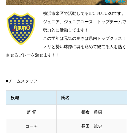
横浜市泉区で活動してるJFC FUTUROです。
ジュニア、ジュニアユース、トップチームで
勢力的に活動してます！
この学年は元気の良さは県内トップクラス！
ノリと勢い球際に魂を込めて観てる人を熱く
させるプレーを魅せます！！
■チームスタッフ
役職
氏名
監 督
都倉 勇樹
コーチ
長田 篤史