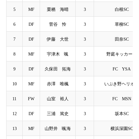
5
MF
栗栖 海晴
3
白根SC
6
DF
菅谷 怜
3
草柳SC
7
DF
伊藤 大世
3
田奈SC
8
MF
宇津木 颯
3
野庭キッカーズ
9
DF
久保田 拓海
3
FC YSA
10
MF
赤澤 唯楓
3
いぶき野ヘリオス
11
FW
山室 裕人
3
FC MSN
12
DF
三浦 篤史
3
坂本SC
13
MF
山野井 颯海
3
横浜深園SC