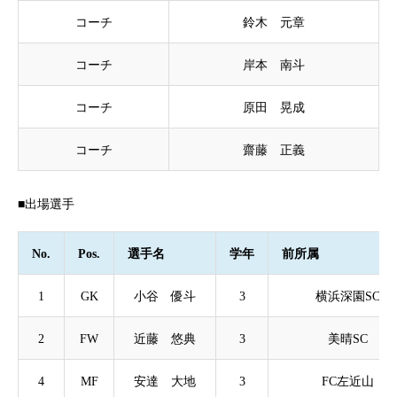
コーチ
鈴木 元章
コーチ
岸本 南斗
コーチ
原田 晃成
コーチ
齋藤 正義
■出場選手
No.
Pos.
選手名
学年
前所属
1
GK
小谷 優斗
3
横浜深園SC
2
FW
近藤 悠典
3
美晴SC
4
MF
安達 大地
3
FC左近山