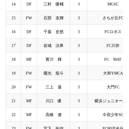
14
DF
三村 優輔
3
MGSC
15
FW
石部 友輝
3
さちが丘FC
16
DF
千葉 史悠
3
FCロボス
17
DF
岩城 汰希
3
FC川井
18
MF
實川 輝
3
FC MAT
19
FW
國光 龍斗
3
大和YMCA
20
FW
三上 蓮
3
大門FC
21
MF
川口 優
3
横浜ジュニオールS
22
MF
高橋 遼
3
今宿少年SC
23
FW
宮下 拓弥
3
FC80洋光台